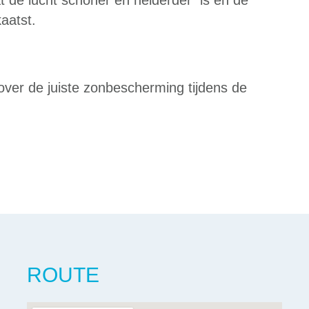
at de lucht schoner en helderder is en de
aatst.
over de juiste zonbescherming tijdens de
ROUTE