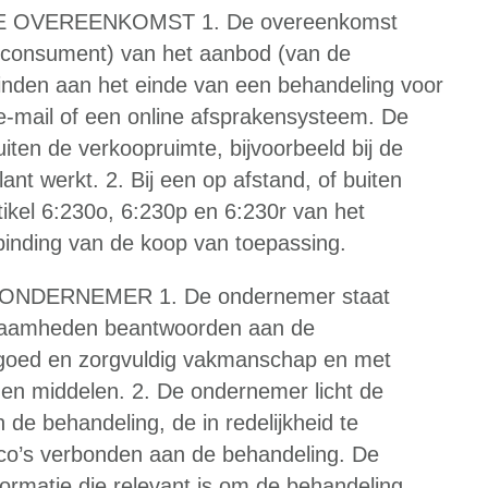
E OVEREENKOMST 1. De overeenkomst
e consument) van het aanbod (van de
svinden aan het einde van een behandeling voor
 e-mail of een online afsprakensysteem. De
ten de verkoopruimte, bijvoorbeeld bij de
t werkt. 2. Bij een op afstand, of buiten
tikel 6:230o, 6:230p en 6:230r van het
binding van de koop van toepassing.
ONDERNEMER 1. De ondernemer staat
kzaamheden beantwoorden aan de
goed en zorgvuldig vakmanschap en met
 en middelen. 2. De ondernemer licht de
e behandeling, de in redelijkheid te
ico’s verbonden aan de behandeling. De
rmatie die relevant is om de behandeling