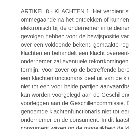
ARTIKEL 8 - KLACHTEN 1. Het verdient st
ommegaande na het ontdekken of kunnen o
elektronisch bij de ondernemer in te dien
gevolgen hebben voor de bewijspositie v
over een voldoende bekend gemaakte rege
klachten en behandelt een klacht overeen
ondernemer zal eventuele tekortkomingen z
termijn. Voor zover op de betreffende be
een klachtenfunctionaris deel uit van de 
niet tot een voor beide partijen aanvaardba
kan worden voorgelegd aan de Geschillen
voorleggen aan de Geschillencommissie. Dit 
genoemde klachtenfunctionaris niet tot ee
ondernemer en de consument. In dit laatst
consument wijzen op de mogelijkheid de k