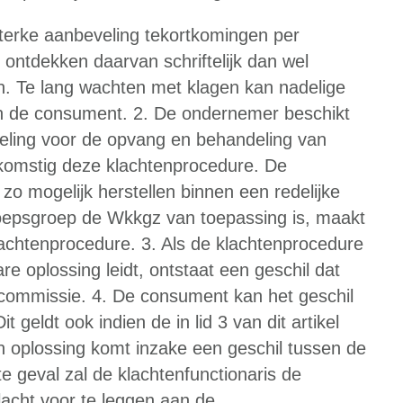
erke aanbeveling tekortkomingen per
ntdekken daarvan schriftelijk dan wel
en. Te lang wachten met klagen kan nadelige
an de consument. 2. De ondernemer beschikt
ling voor de opvang en behandeling van
komstig deze klachtenprocedure. De
o mogelijk herstellen binnen een redelijke
roepsgroep de Wkkgz van toepassing is, maakt
klachtenprocedure. 3. Als de klachtenprocedure
re oplossing leidt, ontstaat een geschil dat
commissie. 4. De consument kan het geschil
geldt ook indien de in lid 3 van dit artikel
n oplossing komt inzake een geschil tussen de
e geval zal de klachtenfunctionaris de
lacht voor te leggen aan de